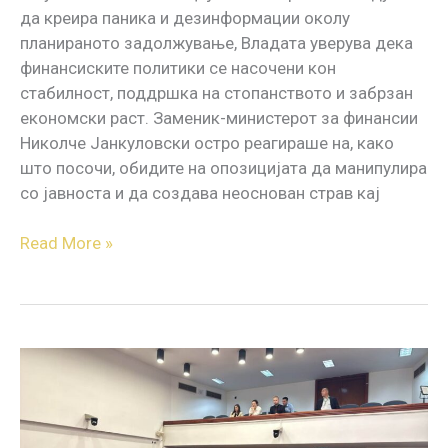
да креира паника и дезинформации околу
планираното задолжување, Владата уверува дека
финансиските политики се насочени кон
стабилност, поддршка на стопанството и забрзан
економски раст. Заменик-министерот за финансии
Николче Јанкуловски остро реагираше на, како
што посочи, обидите на опозицијата да манипулира
со јавноста и да создава неоснован страв кај
Read More »
Блокадата
на
Фискалната
стратегија