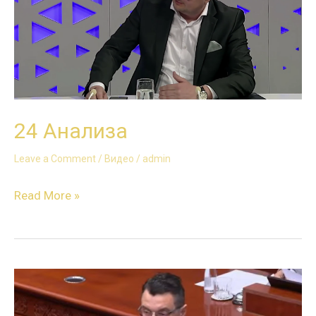
24 Анализа
Leave a Comment
/
Видео
/
admin
Read More »
Ќе
ги
разобличиме