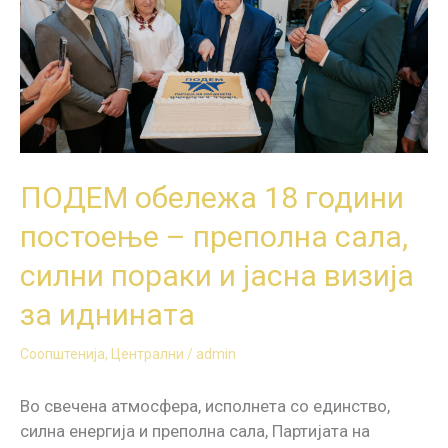
години
постоење
–
преполна
сала,
силни
пораки
и
ПОДЕМ обележа 18 години
јасна
постоење – преполна сала,
визија
за
силни пораки и јасна визија
иднината
за иднината
Соопштенија
,
Централни
/
admin
Во свечена атмосфера, исполнета со единство,
силна енергија и преполна сала, Партијата на