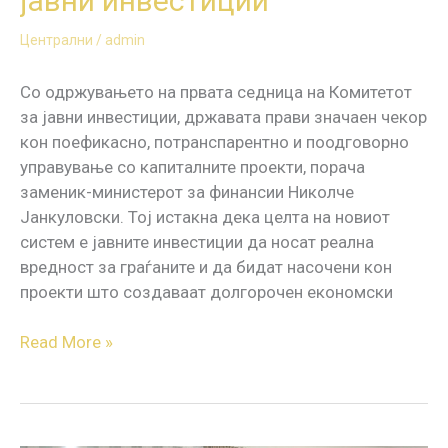
јавни инвестиции
Централни
/
admin
Со одржувањето на првата седница на Комитетот
за јавни инвестиции, државата прави значаен чекор
кон поефикасно, потранспарентно и поодговорно
управување со капиталните проекти, порача
заменик-министерот за финансии Николче
Јанкуловски. Тој истакна дека целта на новиот
систем е јавните инвестиции да носат реална
вредност за граѓаните и да бидат насочени кон
проекти што создаваат долгорочен економски
Read More »