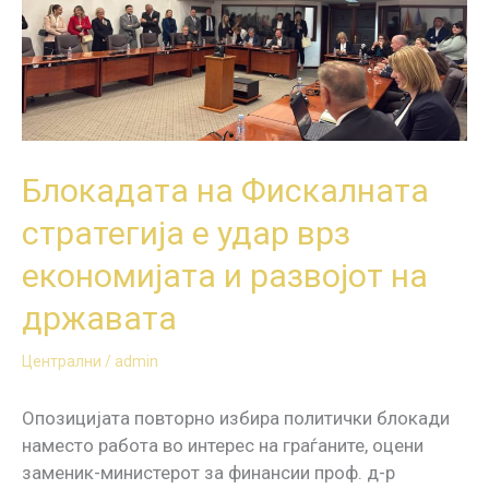
е
удар
врз
економијата
и
развојот
на
Блокадата на Фискалната
државата
стратегија е удар врз
економијата и развојот на
државата
Централни
/
admin
Опозицијата повторно избира политички блокади
наместо работа во интерес на граѓаните, оцени
заменик-министерот за финансии проф. д-р