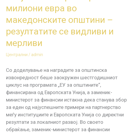
и
милиони евра во
мерливи
македонските општини –
резултатите се видливи и
мерливи
Централни
/
admin
Со доделување на наградите за општинска
извонредност беше заокружен шестгодишниот
циклус на програмата „ЕУ за општините“,
финансирана од Европската Унија, а заменик-
министерот за финансии истакна дека станува збор
за еден од најуспешните примери на партнерство
меѓу институциите и Европската Унија со директни
резултати за локалниот развој. Во своето
обраќање, заменик-министерот за финансии