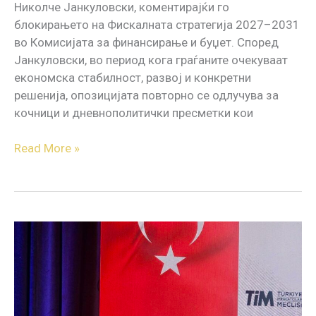
Николчe Јанкуловски, коментирајќи го
блокирањето на Фискалната стратегија 2027–2031
во Комисијата за финансирање и буџет. Според
Јанкуловски, во период кога граѓаните очекуваат
економска стабилност, развој и конкретни
решенија, опозицијата повторно се одлучува за
кочници и дневнополитички пресметки кои
Read More »
Зелената
економија
е
иднината
–