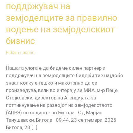
за
поддржувач на
МИА:
земјоделците за правилно
Ние
сме
водење на земјоделскиот
силен
бизнис
партнер
и
Hidden
/
admin
поддржувач
на
Нашата улога е да бидеме силен партнер и
земјоделците
поддржувач на земјоделците бидејќи тие најдобо
за
знаат колку е тешко и макотрпно да се
правилно
произведува, вели во интервју за МИА, м-р Пеце
водење
Стојковски, директор на Агенцијата за
на
поттикнување на развојот на земјоделството
земјоделскиот
(АПРЗ) со седиште во Битола. Од Марјан
бизнис
Танушевски, Битола 09:44, 23 септември, 2025
Битола, 23 […]