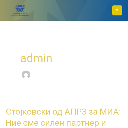
Skip
to
content
admin
Стојковски
Стојковски од АПРЗ за МИА:
од
Ние сме силен партнер и
АПРЗ