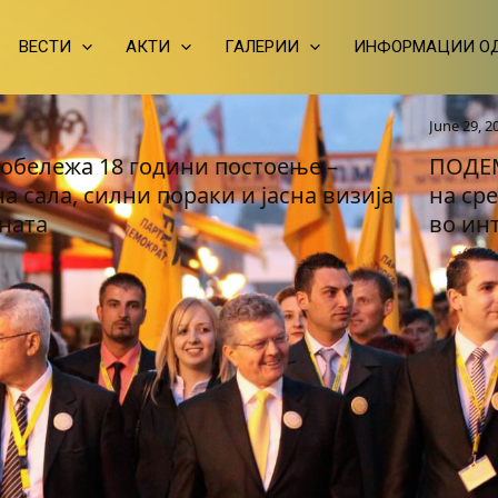
ВЕСТИ
АКТИ
ГАЛЕРИИ
ИНФОРМАЦИИ ОД
June 29, 202
ележа 18 години постоење –
ПОДЕМ:
 сала, силни пораки и јасна визија
на сре
ата
во инте