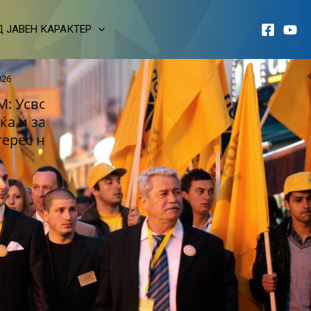
 ЈАВЕН КАРАКТЕР
6
 Усвојувањето на Законот за игрите
ќа и забавните игри е важна реформа
рес на граѓаните