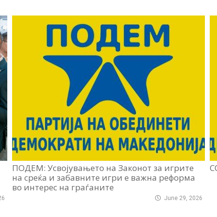
ПОДЕМ: Усвојувањето на Законот за игрите
С
на среќа и забавните игри е важна реформа
во интерес на граѓаните
26
June 29, 2026