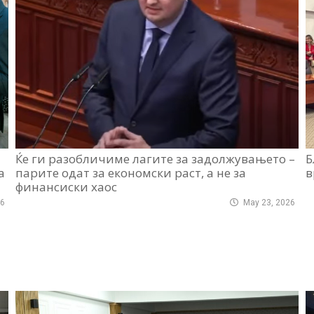
Ќе ги разобличиме лагите за задолжувањето –
Б
а
парите одат за економски раст, а не за
в
финансиски хаос
26
May 23, 2026