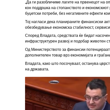
„Да ги разобличиме лагите на првенецот на о
кон поддршка на стопанството и економскиот 
буџетски потреби, без негативните ефекти кои
Тој нагласи дека планираните финансиски акт
обезбедување економска стабилност, сервиси
Според Владата, средствата ќе бидат насочен
инфраструктурен развој и подобар животен ст
Од Министерството за финансии потенцираат 
дополнителен товар врз економијата и граѓан
Владата, како што посочуваат, останува цврс
на државата.