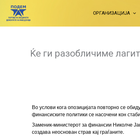
Skip
to
ОРГАНИЗАЦИЈА
content
Ќе ги разобличиме лагит
Во услови кога опозицијата повторно се оби
финансиските политики се насочени кон стаби
Заменик-министерот за финансии Николче Јанк
создава неоснован страв кај граѓаните.