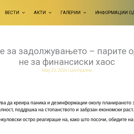
ВЕСТИ
АКТИ
ГАЛЕРИИ
ИНФОРМАЦИИ ОД
е за задолжувањето – парите о
не за финансиски хаос
May 23, 2026
|
Централни
дува да креира паника и дезинформации околу планираното 
лност, поддршка на стопанството и забрзан економски раст.
уловски остро реагираше на, како што посочи, обидите на о