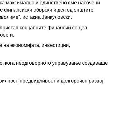
k
n
ека максимално и единствено сме насочени 
е финансиски обврски и дел од општите 
зволиме“, истакна Јанкуловски.
пристап кон јавните финансии со цел 
оекти.
 на економијата, инвестиции, 
о, кога неодговорното управување создаваше 
илност, предвидливост и долгорочен развој 