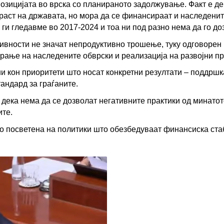
позицијата во врска со планираното задолжување. Факт е д
раст на државата, но мора да се финансираат и наследенит
 ги гледавме во 2017-2024 и тоа ни под разно нема да го до
ивности не значат непродуктивно трошење, туку одговорен 
рање на наследените обврски и реализација на развојни пр
и кон приоритети што носат конкретни резултати – поддршка
андард за граѓаните.
дека нема да се дозволат негативните практики од минатот
ите.
то посветена на политики што обезбедуваат финансиска стаб