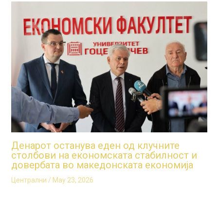
Денарот останува еден од клучните
столбови на економската стабилност и
довербата во македонската економија
Централни
/
May 23, 2026