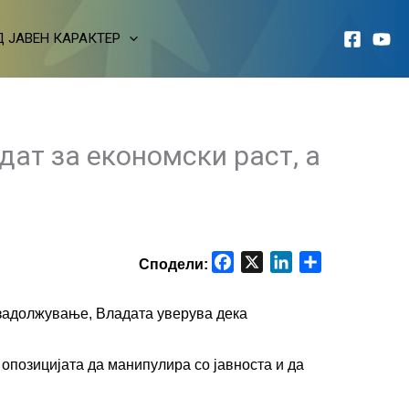
 ЈАВЕН КАРАКТЕР
дат за економски раст, а
F
X
L
S
a
i
h
c
n
a
задолжување, Владата уверува дека 
e
k
r
b
e
e
позицијата да манипулира со јавноста и да 
o
d
o
I