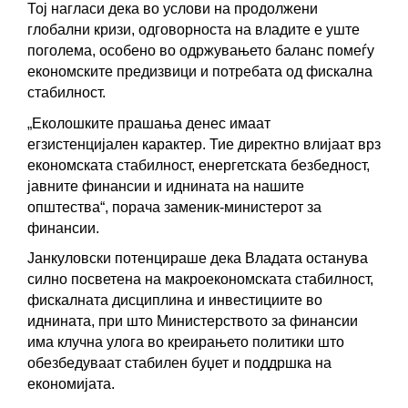
Тој нагласи дека во услови на продолжени 
глобални кризи, одговорноста на владите е уште 
поголема, особено во одржувањето баланс помеѓу 
економските предизвици и потребата од фискална 
стабилност.
„Еколошките прашања денес имаат 
егзистенцијален карактер. Тие директно влијаат врз 
економската стабилност, енергетската безбедност, 
јавните финансии и иднината на нашите 
општества“, порача заменик-министерот за 
финансии.
Јанкуловски потенцираше дека Владата останува 
силно посветена на макроекономската стабилност, 
фискалната дисциплина и инвестициите во 
иднината, при што Министерството за финансии 
има клучна улога во креирањето политики што 
обезбедуваат стабилен буџет и поддршка на 
економијата.