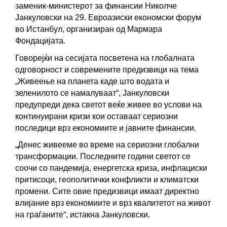
o
I
заменик-министерот за финансии Николче 
k
n
Јанкуловски на 29. Евроазиски економски форум 
во Истанбул, организиран од Мармара 
Фондацијата.
Говорејќи на сесијата посветена на глобалната 
одговорност и современите предизвици на тема 
„Живеење на планета каде што водата и 
зеленилото се намалуваат“, Јанкуловски 
предупреди дека светот веќе живее во услови на 
континуирани кризи кои оставаат сериозни 
последици врз економиите и јавните финансии.
„Денес живееме во време на сериозни глобални 
трансформации. Последните години светот се 
соочи со пандемија, енергетска криза, инфлациски 
притисоци, геополитички конфликти и климатски 
промени. Сите овие предизвици имаат директно 
влијание врз економиите и врз квалитетот на живот 
на граѓаните“, истакна Јанкуловски.