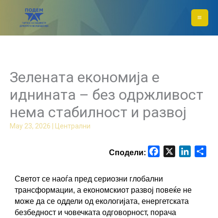
Skip
to
content
Зелената економија е
иднината – без одржливост
нема стабилност и развој
May 23, 2026
|
Централни
F
X
L
S
a
i
h
c
n
a
Светот се наоѓа пред сериозни глобални 
e
k
r
трансформации, а економскиот развој повеќе не 
b
e
e
може да се оддели од екологијата, енергетската 
o
d
безбедност и човечката одговорност, порача 