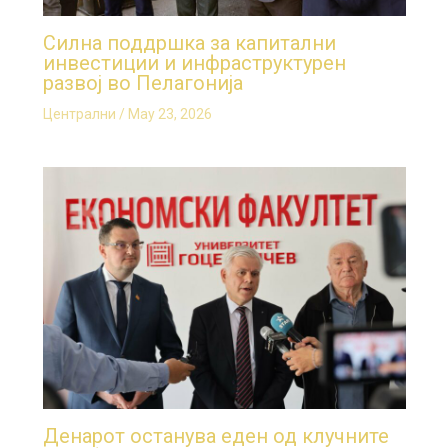
Силна поддршка за капитални
инвестиции и инфраструктурен
развој во Пелагонија
Централни
/
May 23, 2026
Денарот останува еден од клучните