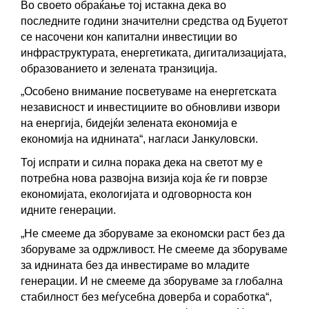
Во своето обраќање тој истакна дека во 
последните години значителни средства од Буџетот 
се насочени кон капитални инвестиции во 
инфраструктурата, енергетиката, дигитализацијата, 
образованието и зелената транзиција.
„Особено внимание посветуваме на енергетската 
независност и инвестициите во обновливи извори 
на енергија, бидејќи зелената економија е 
економија на иднината“, нагласи Јанкуловски.
Тој испрати и силна порака дека на светот му е 
потребна нова развојна визија која ќе ги поврзе 
економијата, екологијата и одговорноста кон 
идните генерации.
„Не смееме да зборуваме за економски раст без да 
зборуваме за одржливост. Не смееме да зборуваме 
за иднината без да инвестираме во младите 
генерации. И не смееме да зборуваме за глобална 
стабилност без меѓусебна доверба и соработка“, 