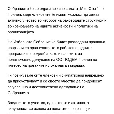
Собранието ќе се одржи во кино салата „Мис Стон“ во 
Прилеп, каде членовите ќе имаат можност да земат 
активно учество во изборот на раководните структури и 
во креирањето на идните активности и политики на 
организацијата.
На Изборното Собрание ќе бидат разгледани прашања 
поврзани со организациското работење, идните 
програмски определби, како и насоките за 
понатамошно делување на ОО ПОДЕМ Прилеп во 
интерес на граѓаните и локалната заедница.
Ги повикуваме сите членови и симпатизери навремено 
да присуствуваат и со своето учество да придонесат 
за успешно и достоинствено одржување на 
Собранието.
Заедничкото учество, единството и активната 
вклученост се основа за понатамошен развој и 