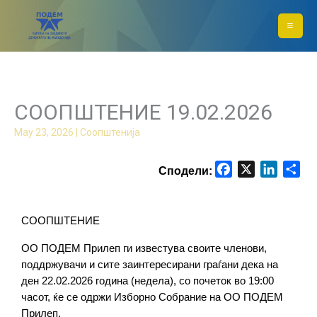
Skip
to
content
СООПШТЕНИЕ 19.02.2026
May 23, 2026
|
Соопштенија
F
X
L
S
a
i
h
c
n
a
e
k
r
СООПШТЕНИЕ
b
e
e
ОО ПОДЕМ Прилеп ги известува своите членови, 
o
d
поддржувачи и сите заинтересирани граѓани дека на 
o
I
ден 22.02.2026 година (недела), со почеток во 19:00 
k
n
часот, ќе се одржи Изборно Собрание на ОО ПОДЕМ 
Прилеп.