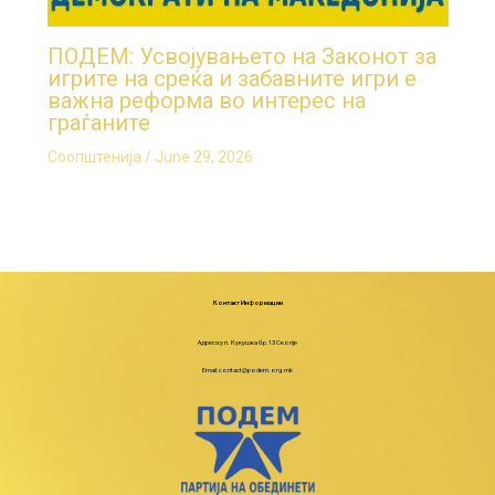
ПОДЕМ: Усвојувањето на Законот за
игрите на среќа и забавните игри е
важна реформа во интерес на
граѓаните
Соопштенија
/
June 29, 2026
Контакт Информации
Адреса:ул. Кукушка бр.13 Скопје
Email: contact@podem.org.mk