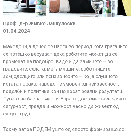
Проф. д-р Живко Јанкулоски
01.04.2024
Македонија денес се наоѓа во период кога граѓаните
сè потешко веруваат дека работите можат да се
променат на подобро. Каде и да заминете – во
градовите, селата, меѓу младите, работниците,
земјоделците или пензионерите – ќе ја слушнете
истата порака: народот е уморен од неизвесност,
поделби и политики кои не носат реални резултати.
Луѓето не бараат многу. Бараат достоинствен живот,
сигурност, правда и можност чесно да живеат од
својот труд.
Токму затоа ПОДЕМ уште од своето формирање се