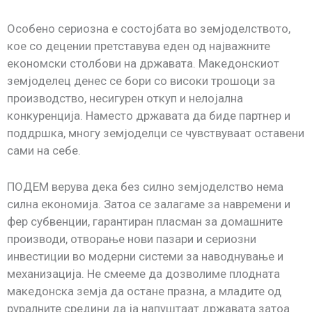
Особено сериозна е состојбата во земјоделството,
кое со децении претставува еден од најважните
економски столбови на државата. Македонскиот
земјоделец денес се бори со високи трошоци за
производство, несигурен откуп и нелојална
конкуренција. Наместо државата да биде партнер и
поддршка, многу земјоделци се чувствуваат оставени
сами на себе.
ПОДЕМ верува дека без силно земјоделство нема
силна економија. Затоа се залагаме за навремени и
фер субвенции, гарантиран пласман за домашните
производи, отворање нови пазари и сериозни
инвестиции во модерни системи за наводнување и
механизација. Не смееме да дозволиме плодната
македонска земја да остане празна, а младите од
руралните средини да ја напуштаат државата затоа