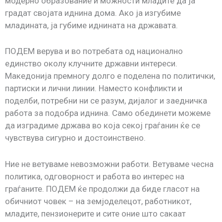
модерно образование и можности младите да ја
градат својата иднина дома. Ако ја изгубиме
младината, ја губиме иднината на државата.
ПОДЕМ верува и во потребата од национално
единство околу клучните државни интереси.
Македонија премногу долго е поделена по политички,
партиски и лични линии. Наместо конфликти и
поделби, потребни ни се разум, дијалог и заедничка
работа за подобра иднина. Само обединети можеме
да изградиме држава во која секој граѓанин ќе се
чувствува сигурно и достоинствено.
Ние не ветуваме невозможни работи. Ветуваме чесна
политика, одговорност и работа во интерес на
граѓаните. ПОДЕМ ќе продолжи да биде гласот на
обичниот човек – на земјоделецот, работникот,
младите, пензионерите и сите оние што сакаат