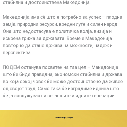
стабилна и достоинствена Македонија.
Македонија има сè што е потребно за успех – плодна
земја, природни ресурси, вредни луѓе и силен народ.
Она што недостасува е политичка волја, визија и
искрена грижа за државата. Време е Македонија
повторно да стане држава на можности, надеж и
перспектива.
ПОДЕМ останува посветен на таа цел – Македонија
што ќе биде праведна, економски стабилна и држава
во која секој човек ќе може достоинствено да живее
од својот труд. Само така ќе изградиме иднина што
ќе ја заслужуваат и сегашните и идните генерации.
Контакт Информации