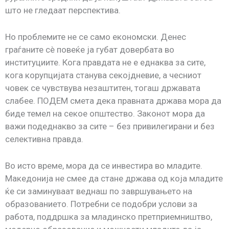
што не гледаат перспектива.
Но проблемите не се само економски. Денес
граѓаните сè повеќе ја губат довербата во
институциите. Кога правдата не е еднаква за сите,
кога корупцијата станува секојдневие, а чесниот
човек се чувствува незаштитен, тогаш државата
слабее. ПОДЕМ смета дека правната држава мора да
биде темел на секое општество. Законот мора да
важи подеднакво за сите – без привилегирани и без
селективна правда.
Во исто време, мора да се инвестира во младите.
Македонија не смее да стане држава од која младите
ќе си заминуваат веднаш по завршувањето на
образованието. Потребни се подобри услови за
работа, поддршка за младинско претприемништво,