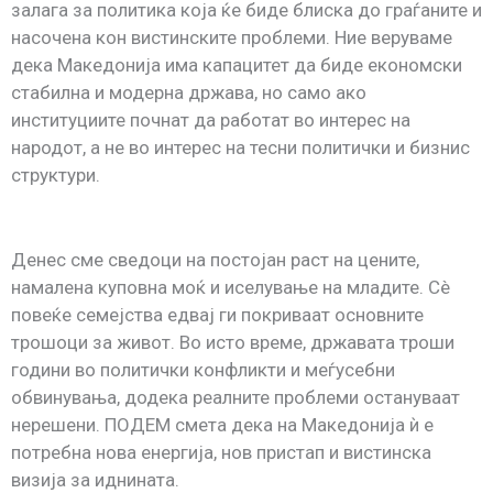
залага за политика која ќе биде блиска до граѓаните и
насочена кон вистинските проблеми. Ние веруваме
дека Македонија има капацитет да биде економски
стабилна и модерна држава, но само ако
институциите почнат да работат во интерес на
народот, а не во интерес на тесни политички и бизнис
структури.
Денес сме сведоци на постојан раст на цените,
намалена куповна моќ и иселување на младите. Сè
повеќе семејства едвај ги покриваат основните
трошоци за живот. Во исто време, државата троши
години во политички конфликти и меѓусебни
обвинувања, додека реалните проблеми остануваат
нерешени. ПОДЕМ смета дека на Македонија ѝ е
потребна нова енергија, нов пристап и вистинска
визија за иднината.